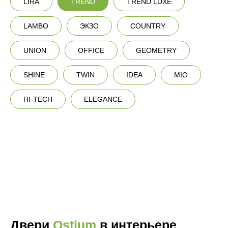
LIRA
TREND
TREND LUXE
LAMBO
ЭКЗО
COUNTRY
UNION
OFFICE
GEOMETRY
SHINE
TWIN
IDEA
MIO
HI-TECH
ELEGANCE
Двери
Ostium
в интерьере