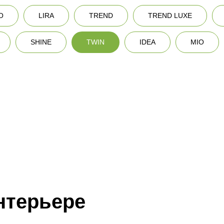
O
LIRA
TREND
TREND LUXE
SHINE
TWIN
IDEA
MIO
нтерьере