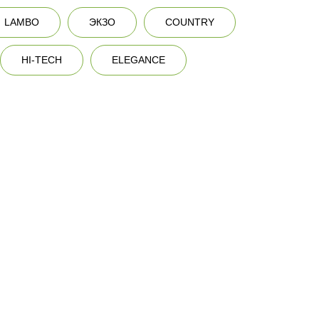
LAMBO
ЭКЗО
COUNTRY
HI-TECH
ELEGANCE