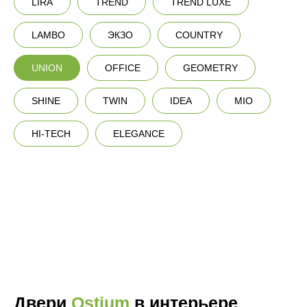
LIRA
TREND
TREND LUXE
LAMBO
ЭКЗО
COUNTRY
UNION
OFFICE
GEOMETRY
SHINE
TWIN
IDEA
MIO
HI-TECH
ELEGANCE
Двери
Ostium
в интерьере